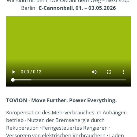
Wir sind mit dem TOVION auf dem Weg – Next stop:
E-Mobilitäts­
konzepte
Berlin ·
E-Cannonball, 01. – 03.05.2026
Planung und
Beratung
MEHR
TOVION · Move Further. Power Everything.
Kompensation des Mehr­verbrauches im Anhänger­
betrieb · Nutzen der Bremsenergie durch
Rekuperation · Fern­gesteuertes Rangieren ·
Versorgen von elektrischen Verbrauchern · Laden