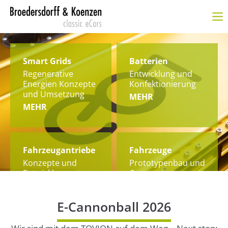
Smart Grids
Batterien
Regenerative
Entwicklung und
Energien Konzepte
Konfektionierung
und Umsetzung
MEHR
MEHR
Fahrzeug­antriebe
Fahrzeuge
Konzepte und
Prototypen­bau und
Entwicklung
Conversions
MEHR
MEHR
E-Cannonball 2026