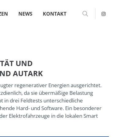
ZEN
NEWS
KONTAKT
About us
Lorem ipsum dolor sit amet,
 600
consectetuer adipiscing elit.
Aenean commodo ligula eget
ITÄT UND
dolor. Aenean massa. Cum
sociis natoque penatibus et
UND AUTARK
magnis dis parturient montes,
eugter regenerativer Energien ausgerichtet.
nascetur ridiculus mus. Donec
tzdienlich, da sie übermäßige Belastung
quam felis, ultricies nec.
m
in drei Feldtests unterschiedliche
chende Hard- und Software. Ein besonderer
 der Elektrofahrzeuge in die lokalen Smart