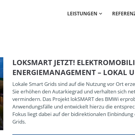
LEISTUNGEN
REFEREN
Get in touch
PORT
ipsum dolor sit amet:
Cybersteel Inc.
376-293 City Road, Suite
4h
San Francisco, CA 94102
/ 365days
LOKSMART JETZT! ELEKTROMOBIL
Have any questions?
ENERGIEMANAGEMENT – LOKAL 
+44 1234 567 890
Lokale Smart Grids sind auf die Nutzung vor Ort erz
r support for our customers
Drop us a line
Sie erhöhen den Autarkiegrad und verhalten sich ne
ri 8:00am - 5:00pm
(GMT +1)
info@yourdomain.co
vermindern. Das Projekt lokSMART des BMWi erprobt 
Anwendungsfälle und entwickelt hierzu die entspre
Fokus liegt dabei auf der bidirektionalen Einbindung
Grids.