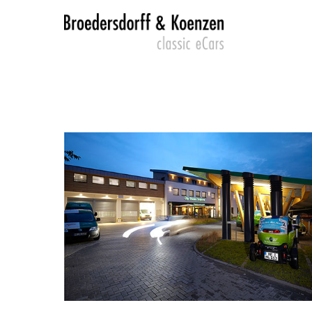
Login
SUP
Lorem 
Benutzername
2
Passwort
We offe
Mon - F
Anmelden
Register
|
Lost your password?